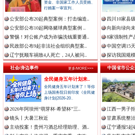
资金、非国家工作人员受贿、
中国参政网.中
行贿案一审宣判..
公安部公布20起典型案例：打击编造..
四川10家县
公安部公布10起网络赌球典型案例 ..
向新向绿向未
中国全民新闻网.
警惕！对公账户成为诈骗洗钱重要通..
8家强制性产
民政部公布9起非法社会组织典型案..
中国空调15
雄关漫道展新颜
“
辽宁抚顺车祸致4人死亡，24人被问..
探访我国规模
中国公众新闻网.
社会/身边事件
中国省市公众
更多/MORE>>>
全民健身五年计划来..
全民健身五年计划来了！等你
中国公民新闻网.
上场国务院日前印发《全民健
身计划(2026-20..
2026年阿坝州“萌芽杯·希望杯”三..
江西一男子拒
镜头丨大暑三秋近
甘肃系统整治
中国公共新闻网.
主动投案！贵州习酒总经理助理、酒..
辽宁通报5起
衣柜里的秘密
高速路上