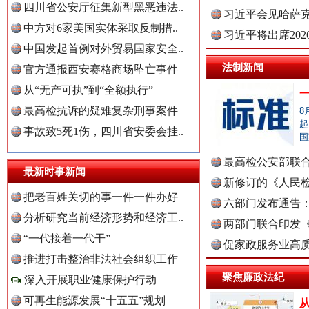
四川省公安厅征集新型黑恶违法..
理高级..
习近平会见哈萨
中方对6家美国实体采取反制措..
习近平将出席20
中国发起首例对外贸易国家安全..
球治理..
法制新闻
官方通报西安赛格商场坠亡事件
从“无产可执”到“全额执行”
最高检抗诉的疑难复杂刑事案件
8
起
事故致5死1伤，四川省安委会挂..
国
最高检公安部联
最新时事新闻
周岁未..
新修订的《人民
把老百姓关切的事一件一件办好
布
六部门发布通告
分析研究当前经济形势和经济工..
两部门联合印发
“一代接着一代干”
定》
促家政服务业高质
“后车司机肯定在骂我”
全民健身
推进打击整治非法社会组织工作
聚焦廉政法纪
深入开展职业健康保护行动
可再生能源发展“十五五”规划