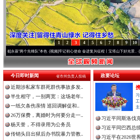
1
2
3
4
5
6
7
8
9
10
永葆“两个先锋队”本色
·[视频]
牢记初心使命 奋进复兴征程丨宝塔山下好光景..
·[视频]
今日即时新闻
政要论坛
省市州负责人投稿
近期涉私家车群死群伤事故多发..
习
半生相守，一别两宽：这场老年..
工
一纸欠条伤亲情 巡回调解促和..
主
26万保费，离婚时为何要分走一..
习近平同斯洛伐
杨天誉，不得录用为公务员
习近平同巴西总
传销头目出狱后办书院暴力管教..
习近平在2026