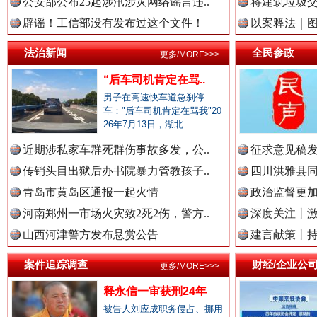
中国企业新闻网.
公安部公布25起涉汛涉灾网络谣言违..
将建筑垃圾
辟谣！工信部没有发布过这个文件！
以案释法｜图“
法治新闻
全民参政
更多/MORE>>>
中国农业新闻网.
祁连巍巍树丰碑
高回报
“后车司机肯定在骂..
男子在高速快车道急刹停
车："后车司机肯定在骂我"20
中国视频新闻网.
26年7月13日，湖北..
近期涉私家车群死群伤事故多发，公..
征求意见稿发
传销头目出狱后办书院暴力管教孩子..
四川洪雅县同
中国廉政法纪网.
青岛市黄岛区通报一起火情
政治监督更
河南郑州一市场火灾致2死2伤，警方..
深度关注丨
山西河津警方发布悬赏公告
建言献策丨持
一枚“钉子”竟然扎入要害部门
中国律师在线.中
案件追踪调查
财经/企业公
更多/MORE>>>
释永信一审获刑24年
被告人刘应成职务侵占、挪用