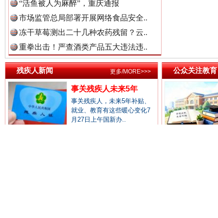
中国律师在线.中
“活鱼被人为麻醉”，重庆通报
市场监管总局部署开展网络食品安全..
冻干草莓测出二十几种农药残留？云..
中国参政网.中
重拳出击！严查酒类产品五大违法违..
残疾人新闻
公众关注教育
世界屋脊 天路回响
更多/MORE>>>
永
事关残疾人未来5年
事关残疾人，未来5年补贴、
就业、教育有这些暖心变化7
月27日上午国新办..
首次将“孤独症全生命周期关爱促进..
少年逐梦赛场
推动智能导盲机器人、智能导盲杖、..
上海交大医
如何让脑机接口等前沿科技造福残疾..
教育部部长怀
最高检联合中国残联发布残疾未成年..
国家大学科技
多部门发文要求做好农村残疾人常态..
《体育强国建
红船起航处 潮起向未来
广州首
农业农村
公众形象展
更多/MORE>>>