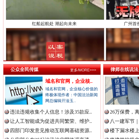
红船起航处 潮起向未来
广州首
中国法治新闻网.
中国法院新闻网.
公众全民传媒
律师在线说法
更多/MORE>>>
中国检察新闻网.
域名和官网，企业核..
三年瞒报超千万 隐匿收入偷税被查处..
域名和官网，企业核心价值的
终极体现作者：中国法治新闻
网总编辑亓淦玉..
中国医药新闻网.
违法违规收集个人信息！涉及35款应..
26万保费，
让人工智能成为促进共同繁荣、维护..
八一建军节｜
四部门印发意见推动互联网基础资源..
楼下漏水楼上