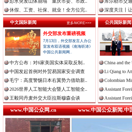
彭水突发山体崩塌 重庆市委、市政..
库尔勒市交通
休假、工资、社保、就业！全方位完..
深度关注丨让
中国法制新闻网.
中文国际新闻
公共国际新闻
更多/MORE>>>
外交部发布重磅视频
中国法治新闻网.
7月13日，外交部发言人办公
室发布双语视频《南海听涛》
中国公共新闻网..
中方公布：对6家美国实体采取反制..
China and the
中国法院新闻网.
中国发起首例对外贸易国家安全调查
Li Qiang to At
春天里的科技盛宴
毛宁：高度警惕日本右翼势力借助新..
Colombian Mini
2026世界人工智能大会暨人工智能全..
Assistant Fore
中国检察新闻网.
王毅同丹麦外交大臣拉斯穆森会谈
Assistant Fore
www.中国公众网.cn
www.中国公众新闻.中
中国医药新闻网.