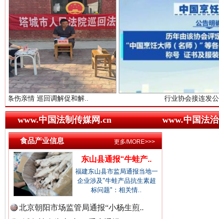
中国企业新闻网.
巳巳如意，开工大吉！
三轮上
中国农业新闻网.
情 巡回调解促和解..
行业协会接连发公告
www.中国法制传媒网.cn
www.中国法治
中国视频新闻网.
食品产业信息
更多/MORE>>>
东山县通报“牛蛙产..
“后车司机肯定在骂我”
全民健身
中国廉政法纪网.
福建东山县市监局通报当地一
企业涉及"牛蛙产品抗生素超
标问题"：相关情..
北京朝阳市场监管局通报“小杨生煎..