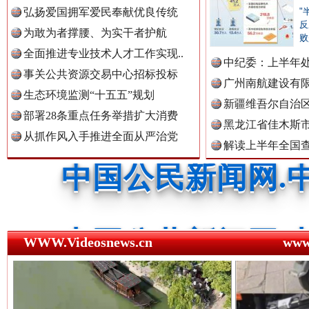
弘扬爱国拥军爱民奉献优良传统
"
中国全民新闻网.
反
为敢为者撑腰、为实干者护航
败
全面推进专业技术人才工作实现..
中纪委：上半年处
事关公共资源交易中心招标投标
广州南航建设有
中国公众新闻网.
生态环境监测“十五五”规划
新疆维吾尔自治
部署28条重点任务举措扩大消费
黑龙江省佳木斯
世界屋脊 天路回响
永
从抓作风入手推进全面从严治党
解读上半年全国
中国公民新闻网.
数据
中国公共新闻网.
WWW.Videosnews.cn
ww
中国法制新闻网.