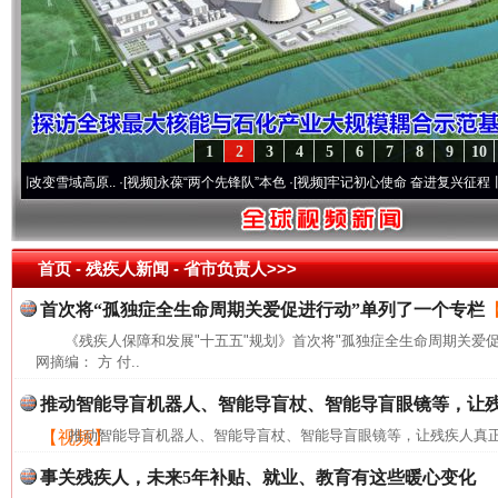
1
2
3
4
5
6
7
8
9
10
改变雪域高原..
·[视频]
永葆“两个先锋队”本色
·[视频]
牢记初心使命 奋进复兴征程丨宝塔
首页
- 残疾人新闻 -
省市负责人>>>
首次将“孤独症全生命周期关爱促进行动”单列了一个专栏
《残疾人保障和发展"十五五"规划》首次将"孤独症全生命周期关爱
网摘编： 方 付..
推动智能导盲机器人、智能导盲杖、智能导盲眼镜等，让
推动智能导盲机器人、智能导盲杖、智能导盲眼镜等，让残疾人真正
【视频】
事关残疾人，未来5年补贴、就业、教育有这些暖心变化