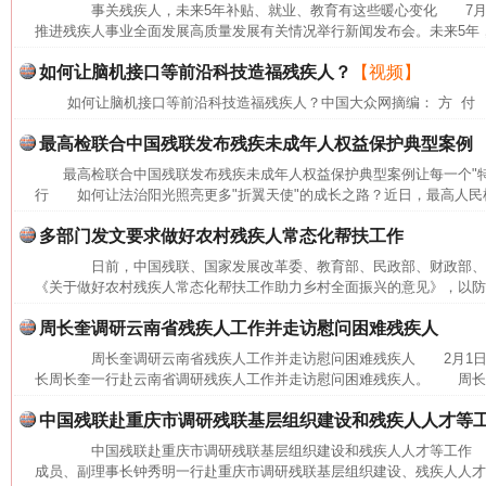
事关残疾人，未来5年补贴、就业、教育有这些暖心变化 7月27
推进残疾人事业全面发展高质量发展有关情况举行新闻发布会。未来5年，
如何让脑机接口等前沿科技造福残疾人？
【视频】
如何让脑机接口等前沿科技造福残疾人？中国大众网摘编： 方 付
最高检联合中国残联发布残疾未成年人权益保护典型案例
最高检联合中国残联发布残疾未成年人权益保护典型案例让每一个"
行 如何让法治阳光照亮更多"折翼天使"的成长之路？近日，最高人民检
多部门发文要求做好农村残疾人常态化帮扶工作
日前，中国残联、国家发展改革委、教育部、民政部、财政部、农
《关于做好农村残疾人常态化帮扶工作助力乡村全面振兴的意见》，以防止
周长奎调研云南省残疾人工作并走访慰问困难残疾人
周长奎调研云南省残疾人工作并走访慰问困难残疾人 2月1日
长周长奎一行赴云南省调研残疾人工作并走访慰问困难残疾人。 周长奎
中国残联赴重庆市调研残联基层组织建设和残疾人人才等
中国残联赴重庆市调研残联基层组织建设和残疾人人才等工作 1
成员、副理事长钟秀明一行赴重庆市调研残联基层组织建设、残疾人人才和