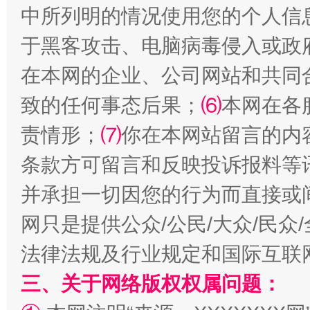
揭批美国五大"原罪"
"炒
中所列明的情况使用您的个人信
于黑客攻击、电脑病毒侵入或政
在本网的企业、公司网站和共同
致的任何事态后果；
⑹
本网在各
责情形；
⑺
你在本网站留言的内
条款方可留言和反映投诉报料等
并承担一切因您的行为而直接或
解纷+调解+退费，一次搞定
网只是提供公众/公民/大众/民
法律法规及行业规定和国际互联
三、关于网络版权权属问题：