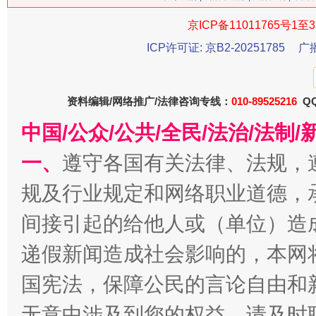
京ICP备11011765号1至3
ICP许可证: 京B2-20251785
广
今
在谋一域中谋全局
资料编辑/网络推广/法律咨询专线：
010-89525216
QQ
中国/公众/公共/全民/法治/法
一、
遵守各国有关法律、法规，
规及行业规定和网络职业道德，
间接引起的给他人或（单位）造
递假新闻造成社会影响的，本网
习近平的博鳌关键词
魏明亮
国宪法，保障公民的言论自由和
无意中涉及到您的权益，请及时