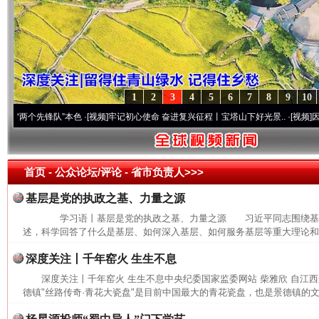
1
2
3
4
5
6
7
8
9
10
个先锋队”本色
·[视频]
牢记初心使命 奋进复兴征程丨宝塔山下好光景..
·[视频]
因党而生 
首页
- 公众论坛/评论 -
省市负责人>>>
基层是党的执政之基、力量之源
学习语丨基层是党的执政之基、力量之源 习近平同志围绕基
述，科学回答了什么是基层、如何深入基层、如何服务基层等重大理论和实
深度关注丨千年窑火 生生不息
深度关注丨千年窑火 生生不息中央纪委国家监委网站 柴雅欣 自江
德镇"丝路传奇·青花大瓷盘"是目前中国最大的青花瓷盘，也是景德镇的文