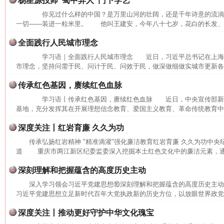
杨星源投师“蜀中异人”门下学艺
你见过什么样的中国？是万里山河的壮阔，还是千年诗意的流
一切——装进一粒米里。 他叫王建安，今年八十七岁，花白的长发、长
全面践行人民城市理念
学习语｜全面践行人民城市理念 近日，习近平总书记在上海
市理念，坚持问需于民、问计于民、问效于民，做深做细做实城市更新各项
传承红色基因，赓续红色血脉
学习语丨传承红色基因，赓续红色血脉 近日，中央宣传部新
基地，充分发挥其在开展理想信念教育、爱国主义教育、革命传统教育中的
深度关注丨红岩育廉 久久为功
传承弘扬红岩精神 "精准滴灌"强化廉洁教育红岩育廉 久久为功中央
道 重庆市两江新区纪委监委深入挖掘本土红色文化中的廉洁元素，通过
深刻理解和把握蕴含的高度历史主动
网上购药对药下症？
深入学习领会习近平党建思想⑯深刻理解和把握蕴含的高度历史主
习近平党建思想立足新时代百年大党执政新的历史方位，以放眼世界政党兴
深度关注丨推动更好守护中华文化瑰宝