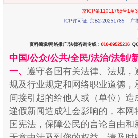
在谋一域中谋全局
京ICP备11011765号1至3
ICP许可证: 京B2-20251785
广
资料编辑/网络推广/法律咨询专线：
010-89525216
QQ
中国/公众/公共/全民/法治/法
一、
遵守各国有关法律、法规，
习近平的博鳌关键词
规及行业规定和网络职业道德，
魏明亮
间接引起的给他人或（单位）造
递假新闻造成社会影响的，本网
国宪法，保障公民的言论自由和
无意中涉及到您的权益，请及时