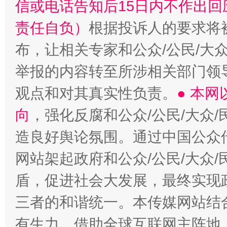
信或电话告知后15日内不作出
责任自负）
根据投诉人的要求将
布，让相关专家和公众/公民/大
举报的内容转至所涉相关部门领
这是一记警钟！
谢
观点和对其真实性负责。
● 本
向
，强化反腐和公众/公民/大众
造良好舆论氛围。通过中国公众传
网站架起政府和公众/公民/大众
盾，促进社会大发展，最终实现政
三者的和谐统一。本传媒网站结
今
在谋一域中谋全局
有生力，借助全球互联网主阵地，