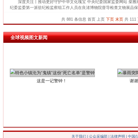
深度关注丨推动更好守护中华文化瑰宝 中央纪委国家监委网站 柴
纪委监委第一派驻纪检监察组工作人员在良渚博物院督导检查文物展品保管
共 881 条信息
首页
上页
下页
末页
共 111
全球视频图文新闻
这是一记警钟！
谢
今
关于我们
|
公众采编部
|
法律声明
| 中国