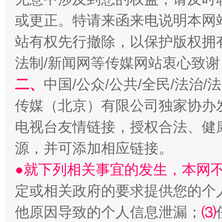
或更正。特请来函来电说明本网
生
站有权先行撤除，以保护版权拥有者
“刷贴”乱象丛生
法制/新闻网等传媒网站衷心致谢
二、
中国/公众/公共/全民/法治
传媒（北京）有限公司独家协办
电视台友情链接，授权合法、健
源，并可添加相应链接。
●就下列相关事宜的发生，本网
揭批美国五大"原罪"
"炒
定或相关政府的要求提供您的个
他原因导致的个人信息泄漏；
⑶