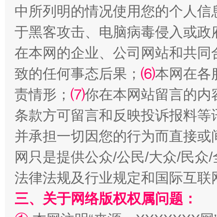
中所列明的情况使用您的个人信
于黑客攻击、电脑病毒侵入或政
在本网的企业、公司网站和共同
致的任何事态后果；
⑹
本网在各
解纷+调解+退费，一次搞定
责情形；
⑺
你在本网站留言的内
条款方可留言和反映投诉报料等
并承担一切因您的行为而直接或
网只是提供公众/公民/大众/民
法律法规及行业规定和国际互联
三、关于网络版权权属问题：
站台名比不上好声名