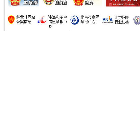
生
“刷贴”乱象丛生
揭批美国五大"原罪"
"炒