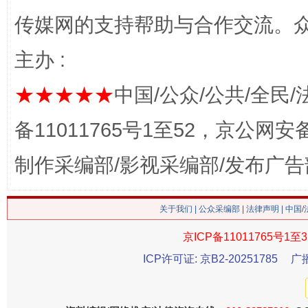
传媒网的支持帮助与合作交流。
主办 :
★★★★★
中国/公众/公共/全民/
今
在谋一域中谋全局
备11011765号1至52，京公网安备：
制作采编部/影视采编部/发布广告
关于我们
|
公众采编部
|
法律声明
| 中国
京ICP备11011765号1至3
ICP许可证: 京B2-20251785
广
习近平的博鳌关键词
魏明亮