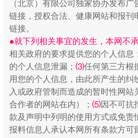
（北京）有限公司独家协办发布广
揭批美国五大"原罪"
"炒
链接，授权合法、健康网站和报刊
链接。
●就下列相关事宜的发生，本网不
相关政府的要求提供您的个人信息
的个人信息泄漏；
⑶
任何第三方根
用您的个人信息，由此所产生的纠
入或政府管制而造成的暂时性网站
解纷+调解+退费，一次搞定
合作者的网站在内）；
⑸
因不可抗
款及声明中列明的使用方式或免责
报料信息人承认本网所有条款方可