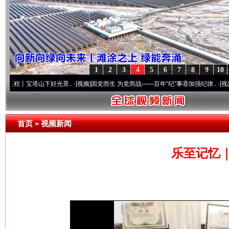
1
2
3
4
5
6
7
8
9
10
宝塔山下好光景..
·[视频]
因党而生 为党而战——百年“纪”事⑧加强纪律..
·[视频]
牢记初心
首页
»
视频新闻
乐至记忆