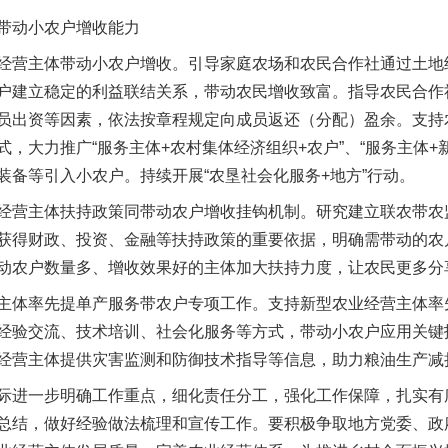
动小农户增收能力
茶叶“炒上天”
营主体带动小农户增收。引导家庭农场和农民合作社通过土地
户建立稳定的利益联结关系，带动农民增收致富。指导农民合作
员出资等因素，依法按章程规定向成员返还（分配）盈余。支持
，大力推广“服务主体+农村集体经济组织+农户”、“服务主体+
装备等引入小农户。持续开展“农垦社会化服务+地方”行动。
营主体扶持政策同带动农户增收挂钩机制。研究建立联农带农
获得财政、投资、金融等扶持政策的重要依据，明确需带动的农
动农户数量多、增收效果好的主体加大扶持力度，让农民更多分
体率先提单产服务带农户专项工作。支持新型农业经营主体率
谢谢有你温暖了四季
经验交流、技术培训、社会化服务等方式，带动小农户应用关键
经营主体提供灾害监测和防御技术指导等信息，助力粮油生产减
进一步明确工作重点，细化责任分工，强化工作保障，扎实有
总结，做好经验做法梳理和宣传工作。要积极争取地方党委、政