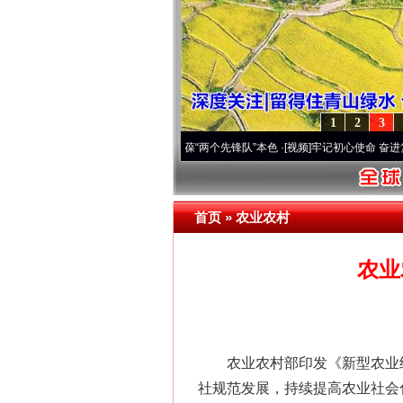
1
2
3
深刻改变雪域高原..
·[视频]
永葆“两个先锋队”本色
·[视频]
牢记初心使命 奋进复兴征程丨
首页
»
农业农村
农业
农业农村部印发《新型农业经
社规范发展，持续提高农业社会