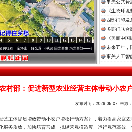
事关公共资
《生态环境
读
四部门印发
多部门联合
《美丽中国
4
5
6
7
8
9
10
11
12
13
14
15
未来五年，
宝塔山下好光景..
·[视频]
因党而生 为党而战——百年“纪”事⑧加强纪律..
·[视频]
牢记初
事关人工智
农村部：促进新型农业经营主体带动小农
发布时间：2026-05-07 来源
营主体提质增效带动小农户增收行动方案》，着力提高家庭农
化服务质效，加快培育形成一批经营规模适度、运行规范高效、