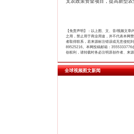
支农政策资金项目，提高新型农
【免责声明】：以上图、文、音/视频文章
之用，禁止用于商业用途，并不代表本网赞
在谋一域中谋全局
者取得联系，若来源标注错误或无意侵犯到您的
89525216。本网投稿邮箱：355533
创权利，请转载时务必注明原创作者、来源：
全球视频图文新闻
习近平的博鳌关键词