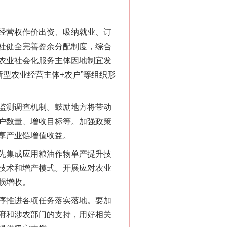
“神药”背后的真相
经营权作价出资、吸纳就业、订
社健全完善盈余分配制度，综合
农业社会化服务主体因地制宜发
新型农业经营主体+农户”等组织形
监测调查机制。鼓励地方将带动
户数量、增收目标等。加强政策
享产业链增值收益。
先集成应用粮油作物单产提升技
法官巧妙执行解纠纷
技术和增产模式。开展应对农业
损增收。
序推进各项任务落实落地。要加
府和涉农部门的支持，用好相关