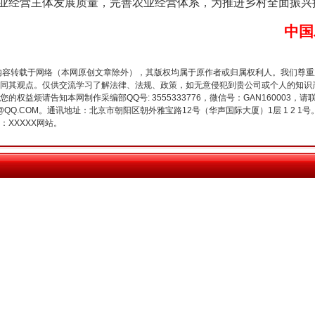
业经营主体发展质量，完善农业经营体系，为推进乡村全面振兴
中国
内容转载于网络（本网原创文章除外），其版权均属于原作者或归属权利人。我们尊
同其观点。仅供交流学习了解法律、法规、政策，如无意侵犯到贵公司或个人的知识
今年投资意愿榜揭晓
权益烦请告知本网制作采编部QQ号: 3555333776，微信号：GAN160003，请
3776@QQ.COM。通讯地址：北京市朝阳区朝外雅宝路12号（华声国际大厦）1层 1 
XXXXX网站。
魏明亮严重违纪违法案透视