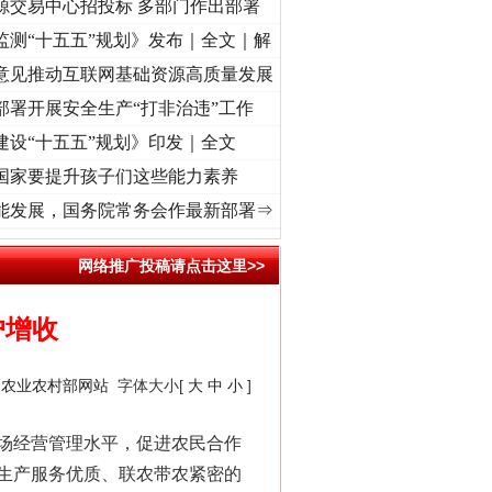
源交易中心招投标 多部门作出部署
监测“十五五”规划》发布｜全文｜解
意见推动互联网基础资源高质量发展
部署开展安全生产“打非治违”工作
建设“十五五”规划》印发｜全文
国家要提升孩子们这些能力素养
心使命 奋进复兴征程丨“转折之城”激荡..
·[视频]
牢记初心使命 奋进复兴征程丨红船起航处
能发展，国务院常务会作最新部署⇒
网络推广投稿请点击这里>>
户增收
：
农业农村部网站
字体大小[
大
中
小
]
场经营管理水平，促进农民合作
生产服务优质、联农带农紧密的