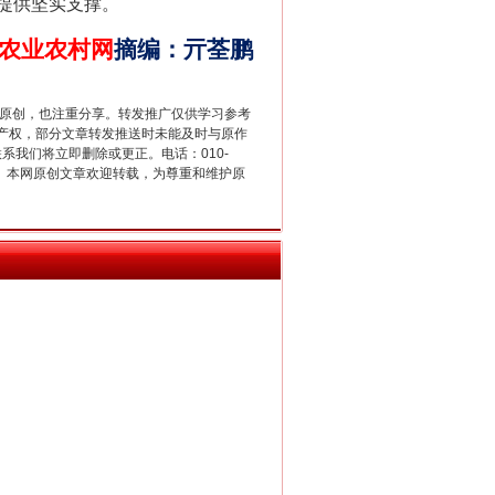
提供坚实支撑。
农业农村网
摘编
：
亓荃鹏
重原创，也注重分享。转发推广仅供学习参考
产权，部分文章转发推送时未能及时与原作
新中国诞生的见证
联系我们将立即删除或更正。电话：010-
2 1号。本网原创文章欢迎转载，为尊重和维护原
千亩耕地变“别墅”