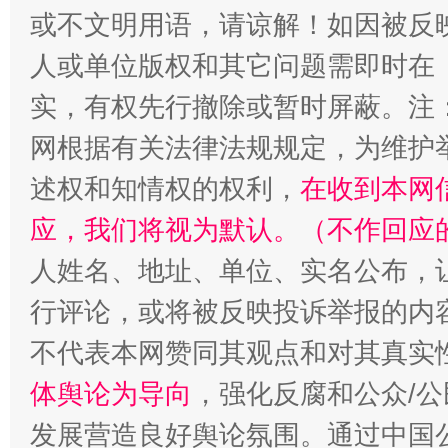
或不文明用语，请谅解！如因被反
人或单位版权和其它问题需即时在
实，有权先行撤除或暂时屏蔽。注
招工难、用工荒背后
网根据有关法律法规规定，为维护
述权和知情权的权利，
在收到本网
应，我们将视为默认。（不作回应
人姓名、地址、单位、实名公布，让
行评论，或将被反映投诉举报的内
不代表本网赞同其观点和对其真实
体舆论为导向
，强化反腐和公众/公
发展营造良好舆论氛围。通过中国公