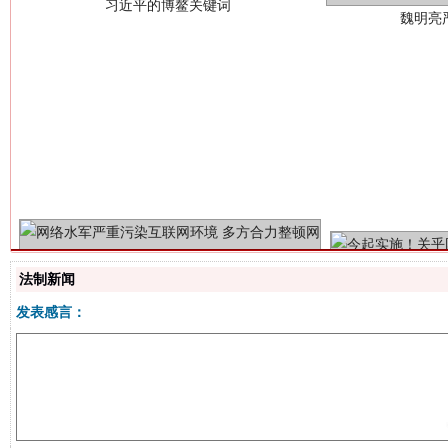
生
“刷贴”乱象丛生
法制新闻
发表感言：
揭批美国五大"原罪"
"炒