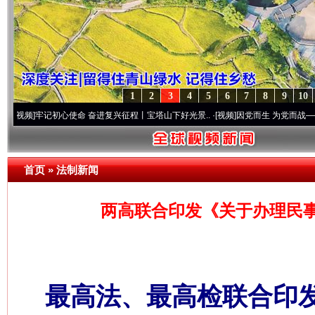
1
2
3
4
5
6
7
8
9
10
记初心使命 奋进复兴征程丨宝塔山下好光景..
·[视频]
因党而生 为党而战——百年“纪”事
首页
»
法制新闻
两高联合印发《关于办理民
最高法、最高检联合印