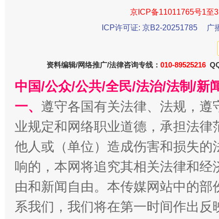
京ICP备11011765号1至3
今
在谋一域中谋全局
ICP许可证: 京B2-20251785
广
资料编辑/网络推广/法律咨询专线：
010-89525216
QQ
中国/公众/公共/全民/法治/法制/
一、
遵守各国有关法律、法规，遵
业规定和网络职业道德，承担法律
他人或（单位）造成伤害和损失的
习近平的博鳌关键词
魏明亮
响的，本网将追究其相关法律和经
由和新闻自由。本传媒网站中的部
系我们，我们将在第一时间作出反