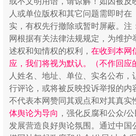
或不文明用语，请谅解！如因被反
人或单位版权和其它问题需即时在
实，有权先行撤除或暂时屏蔽。注
网根据有关法律法规规定，为维护
述权和知情权的权利，
在收到本网
应，我们将视为默认。（不作回应
人姓名、地址、单位、实名公布，让
招工难、用工荒背后
行评论，或将被反映投诉举报的内
不代表本网赞同其观点和对其真实
体舆论为导向
，强化反腐和公众/公
发展营造良好舆论氛围。通过中国公