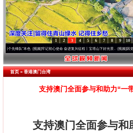
1
2
3
4
5
6
7
8
9
10
队”本色
·[视频]
牢记初心使命 奋进复兴征程丨宝塔山下好光景..
·[视频]
因党而生 为党而
首页
»
香港澳门台湾
支持澳门全面参与和助力“一
支持澳门全面参与和助