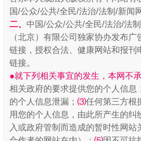
习近平的博鳌关键词
魏明亮
国/公众/公共/全民/法治/法制/新
二、
中国/公众/公共/全民/法治/
（北京）有限公司独家协办发布广
链接，授权合法、健康网站和报刊
链接。
●就下列相关事宜的发生，本网不
生
相关政府的要求提供您的个人信息
“刷贴”乱象丛生
的个人信息泄漏；
⑶
任何第三方根
用您的个人信息，由此所产生的纠
入或政府管制而造成的暂时性网站
合作者的网站在内）；
⑸
因不可抗