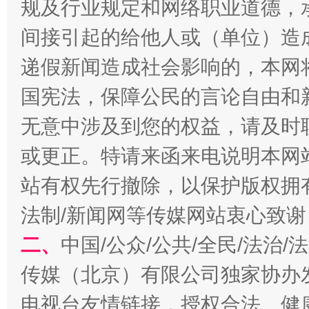
规及行业规定和网络职业道德，
间接引起的给他人或（单位）造
递假新闻造成社会影响的，本网
国宪法，保障公民的言论自由和
习近平的博鳌关键词
魏明亮
无意中涉及到您的权益，请及时
或更正。特请来函来电说明本网
站有权先行撤除，以保护版权拥有者
法制/新闻网等传媒网站衷心致谢
二、
中国/公众/公共/全民/法治
传媒（北京）有限公司独家协办
生
电视台友情链接，授权合法、健
“刷贴”乱象丛生