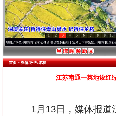
1
2
3
4
5
6
7
8
9
10
本色
·[视频]
牢记初心使命 奋进复兴征程丨宝塔山下好光景..
·[视频]
因党而生 为党而战——
首页
»
舆情/呼声/维权
江苏南通一菜地设红
1月13日，媒体报道