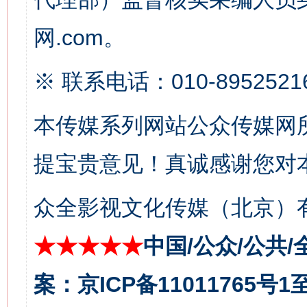
网.com。
※ 联系电话：010-8952521
这是一记警钟！
谢
本传媒系列网站公众传媒网
提宝贵意见！真诚感谢您对
众全影视文化传媒（北京）有
★★★★★
中国/公众/公共/
今
在谋一域中谋全局
案：京ICP备11011765号