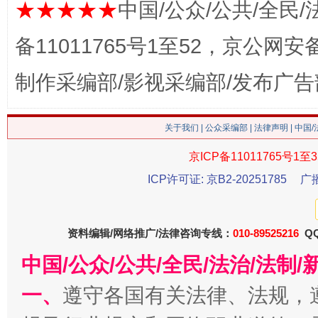
★★★★★
中国/公众/公共/全民/
备11011765号1至52，京公网安备：
这是一记警钟！
谢
制作采编部/影视采编部/发布广告
关于我们
|
公众采编部
|
法律声明
| 中国
京ICP备11011765号1至3
ICP许可证: 京B2-20251785
广
资料编辑/网络推广/法律咨询专线：
010-89525216
QQ
今
在谋一域中谋全局
中国/公众/公共/全民/法治/法
一、
遵守各国有关法律、法规，